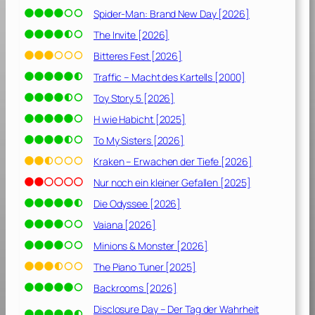
d
Spider-Man: Brand New Day [2026]
e
r
The Invite [2026]
w
Bitteres Fest [2026]
a
Traffic – Macht des Kartells [2000]
r
e
Toy Story 5 [2026]
n
H wie Habicht [2025]
[
To My Sisters [2026]
2
0
Kraken – Erwachen der Tiefe [2026]
2
Nur noch ein kleiner Gefallen [2025]
1
Die Odyssee [2026]
]
Vaiana [2026]
Minions & Monster [2026]
The Piano Tuner [2025]
Backrooms [2026]
Disclosure Day – Der Tag der Wahrheit