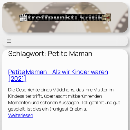
Zum
Inhalt
springen
Schlagwort:
Petite Maman
Petite Maman – Als wir Kinder waren
[2021]
Die Geschichte eines Mädchens, das ihre Mutter im
Kindesalter trifft, überrascht mit berührenden
Momenten und schönen Aussagen. Toll gefilmt und gut
gespielt, ist dies ein (ruhiges) Erlebnis.
:
Weiterlesen
P
e