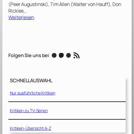
(Peer Augustinski), Tim Allen (Walter von Hauff), Don
Rickles…
:
Weiterlesen
T
o
y
S
t
RSS-Feed
Instagram
Mastodon
Threads
Folgen Sie uns bei
o
r
y
[
SCHNELLAUSWAHL
1
9
Nur ausführliche Kritiken
9
5
]
Kritiken zu TV-Serien
Kritiken-Übersicht A-Z