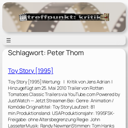
Zum
Inhalt
springen
Schlagwort:
Peter Thom
Toy Story [1995]
Toy Story [1995] Wertung: | Kritik von Jens Adrian |
Hinzugefügt am 25. Mai 2010 Trailer von Rotten
Tomatoes Classic Trailers via YouTube.com Powered by
JustWatch — Jetzt Streamen Bei: Genre: Animation /
Komödie Originaltitel: Toy StoryLaufzeit: 81
min.Produktionsland: USAProduktionsjahr: 1995FSK-
Freigabe: ohne Altersbegrenzung Regie: John
LasseterMusik: Randy NewmanStimmen: Tom Hanks