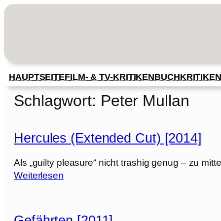
Zum
Inhalt
springen
HAUPTSEITE
FILM- & TV-KRITIKEN
BUCHKRITIKE
Schlagwort:
Peter Mullan
Hercules (Extended Cut) [2014]
Als „guilty pleasure“ nicht trashig genug – zu mi
:
Weiterlesen
H
e
r
Gefährten [2011]