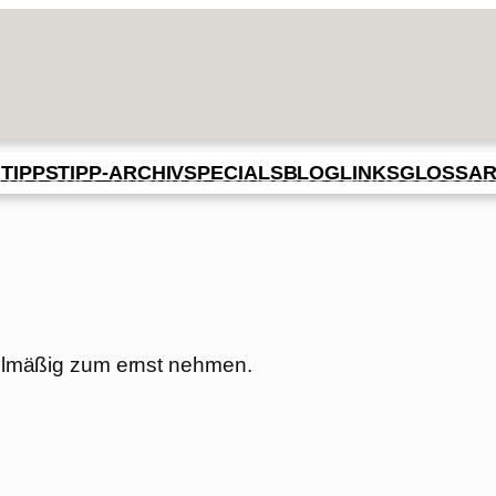
BLOG
GLOSSA
N
TIPPS
TIPP-ARCHIV
SPECIALS
LINKS
ttelmäßig zum ernst nehmen.