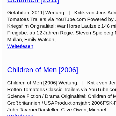
c
u
Gefährten [2011] Wertung: | Kritik von Jens Adri
l
Tomatoes Trailers via YouTube.com Powered by 
e
Kriegsfilm Originaltitel: War Horse Laufzeit: 146
s
Freigabe: ab 12 Jahren Regie: Steven Spielberg M
(
Mullan, Emily Watson,…
E
:
Weiterlesen
x
G
t
e
e
f
Children of Men [2006]
n
ä
d
h
Children of Men [2006] Wertung: | Kritik von Je
e
r
Rotten Tomatoes Classic Trailers via YouTube.c
d
t
Science Fiction / Drama Originaltitel: Children o
C
e
Großbritannien / USAProduktionsjahr: 2006FSK-F
u
n
John TavenerDarsteller: Clive Owen, Michael…
t
[