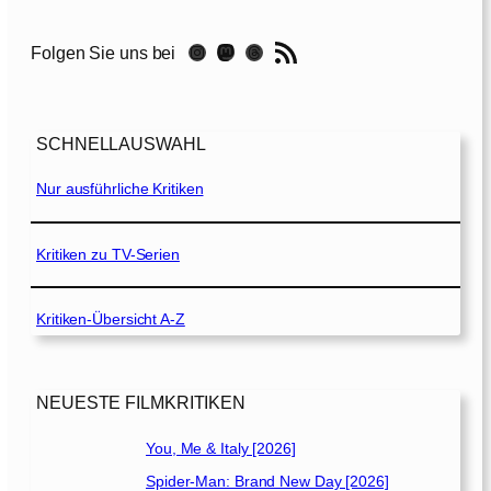
k
R
RSS-Feed
Instagram
Mastodon
Threads
Folgen Sie uns bei
y
a
n
:
SCHNELLAUSWAHL
S
t
Nur ausführliche Kritiken
a
f
f
Kritiken zu TV-Serien
e
l
Kritiken-Übersicht A-Z
3
[
2
NEUESTE FILMKRITIKEN
0
2
You, Me & Italy [2026]
2
Spider-Man: Brand New Day [2026]