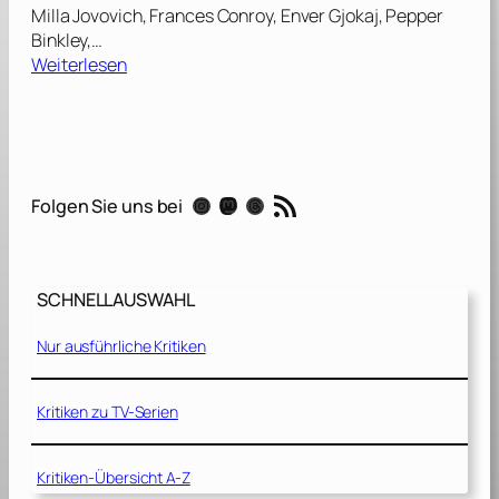
Milla Jovovich, Frances Conroy, Enver Gjokaj, Pepper
Binkley,…
:
Weiterlesen
S
t
o
n
e
RSS-Feed
Instagram
Mastodon
Threads
Folgen Sie uns bei
[
2
0
1
SCHNELLAUSWAHL
0
]
Nur ausführliche Kritiken
Kritiken zu TV-Serien
Kritiken-Übersicht A-Z