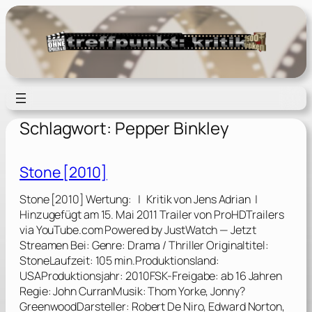
Zum
Inhalt
springen
Schlagwort:
Pepper Binkley
Stone [2010]
Stone [2010] Wertung: | Kritik von Jens Adrian |
Hinzugefügt am 15. Mai 2011 Trailer von ProHDTrailers
via YouTube.com Powered by JustWatch — Jetzt
Streamen Bei: Genre: Drama / Thriller Originaltitel:
StoneLaufzeit: 105 min.Produktionsland:
USAProduktionsjahr: 2010FSK-Freigabe: ab 16 Jahren
Regie: John CurranMusik: Thom Yorke, Jonny?
GreenwoodDarsteller: Robert De Niro, Edward Norton,