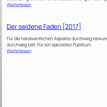
:
Weiterlesen
L
i
c
Der seidene Faden [2017]
o
r
Für die handwerklichen Aspekte durchweg bewund
i
durchweg kalt. Für ein spezielles Publikum.
c
:
Weiterlesen
e
D
P
e
i
r
z
s
z
e
a
i
[
d
2
e
0
n