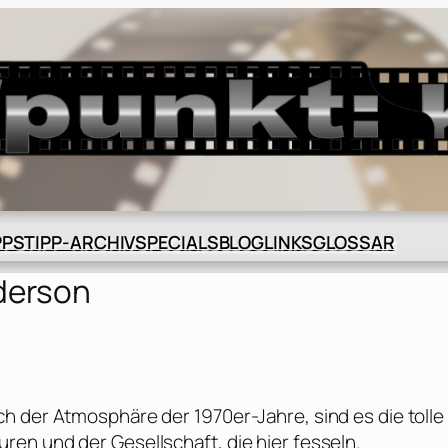
BLOG
GLOSSAR
PPS
TIPP-ARCHIV
SPECIALS
LINKS
derson
h der Atmosphäre der 1970er-Jahre, sind es die tolle
en und der Gesellschaft, die hier fesseln.