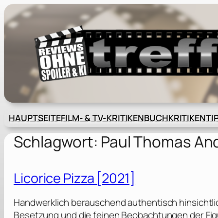
Zum
Inhalt
springen
HAUPTSEITE
FILM- & TV-KRITIKEN
BUCHKRITIKEN
TI
Schlagwort:
Paul Thomas An
Licorice Pizza [2021]
Handwerklich berauschend authentisch hinsichtlic
Besetzung und die feinen Beobachtungen der Figur