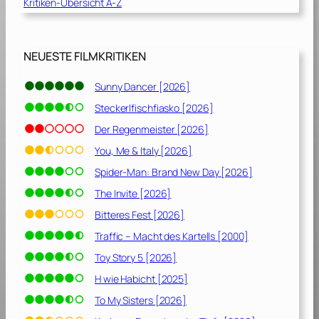
Kritiken-Übersicht A-Z
S
c
h
l
NEUESTE FILMKRITIKEN
a
c
Sunny Dancer [2026]
h
Steckerlfischfiasko [2026]
t
f
Der Regenmeister [2026]
e
You, Me & Italy [2026]
l
Spider-Man: Brand New Day [2026]
d
e
The Invite [2026]
r
Bitteres Fest [2026]
d
Traffic – Macht des Kartells [2000]
e
r
Toy Story 5 [2026]
S
H wie Habicht [2025]
c
To My Sisters [2026]
h
ö