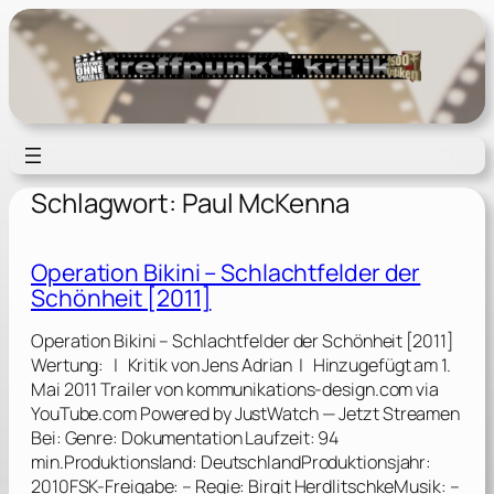
Zum
Inhalt
springen
Schlagwort:
Paul McKenna
Operation Bikini – Schlachtfelder der
Schönheit [2011]
Operation Bikini – Schlachtfelder der Schönheit [2011]
Wertung: | Kritik von Jens Adrian | Hinzugefügt am 1.
Mai 2011 Trailer von kommunikations-design.com via
YouTube.com Powered by JustWatch — Jetzt Streamen
Bei: Genre: Dokumentation Laufzeit: 94
min.Produktionsland: DeutschlandProduktionsjahr:
2010FSK-Freigabe: – Regie: Birgit HerdlitschkeMusik: –