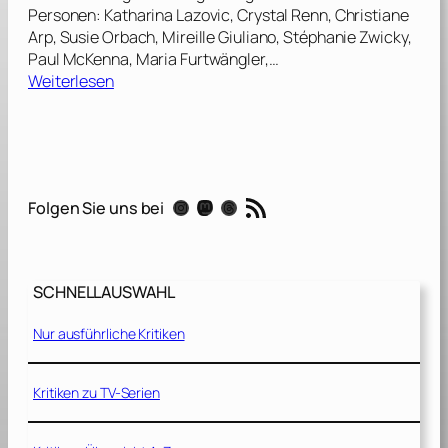
Personen: Katharina Lazovic, Crystal Renn, Christiane
Arp, Susie Orbach, Mireille Giuliano, Stéphanie Zwicky,
Paul McKenna, Maria Furtwängler,…
:
Weiterlesen
O
p
e
r
a
RSS-Feed
Instagram
Mastodon
Threads
Folgen Sie uns bei
t
i
o
n
SCHNELLAUSWAHL
B
i
Nur ausführliche Kritiken
k
i
n
Kritiken zu TV-Serien
i
–