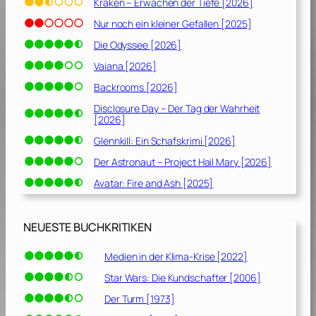
Kraken – Erwachen der Tiefe [2026]
n
Nur noch ein kleiner Gefallen [2025]
h
e
Die Odyssee [2026]
i
Vaiana [2026]
t
Backrooms [2026]
[
2
Disclosure Day – Der Tag der Wahrheit
[2026]
0
1
Glennkill: Ein Schafskrimi [2026]
1
Der Astronaut – Project Hail Mary [2026]
]
Avatar: Fire and Ash [2025]
NEUESTE BUCHKRITIKEN
Medien in der Klima-Krise [2022]
Star Wars: Die Kundschafter [2006]
Der Turm [1973]