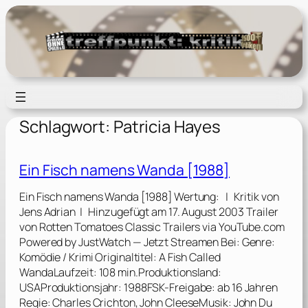
Zum
Inhalt
springen
Schlagwort:
Patricia Hayes
Ein Fisch namens Wanda [1988]
Ein Fisch namens Wanda [1988] Wertung: | Kritik von
Jens Adrian | Hinzugefügt am 17. August 2003 Trailer
von Rotten Tomatoes Classic Trailers via YouTube.com
Powered by JustWatch — Jetzt Streamen Bei: Genre:
Komödie / Krimi Originaltitel: A Fish Called
WandaLaufzeit: 108 min.Produktionsland:
USAProduktionsjahr: 1988FSK-Freigabe: ab 16 Jahren
Regie: Charles Crichton, John CleeseMusik: John Du