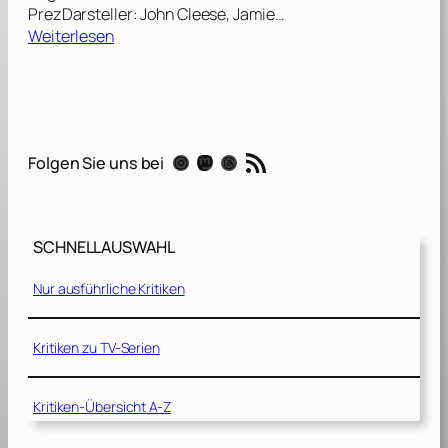
PrezDarsteller: John Cleese, Jamie…
:
Weiterlesen
E
i
n
F
i
RSS-Feed
Instagram
Mastodon
Threads
Folgen Sie uns bei
s
c
h
n
SCHNELLAUSWAHL
a
m
Nur ausführliche Kritiken
e
n
s
Kritiken zu TV-Serien
W
a
Kritiken-Übersicht A-Z
n
d