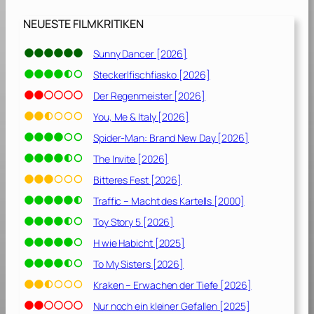
a
[
NEUESTE FILMKRITIKEN
1
9
Sunny Dancer [2026]
8
Steckerlfischfiasko [2026]
8
]
Der Regenmeister [2026]
You, Me & Italy [2026]
Spider-Man: Brand New Day [2026]
The Invite [2026]
Bitteres Fest [2026]
Traffic – Macht des Kartells [2000]
Toy Story 5 [2026]
H wie Habicht [2025]
To My Sisters [2026]
Kraken – Erwachen der Tiefe [2026]
Nur noch ein kleiner Gefallen [2025]