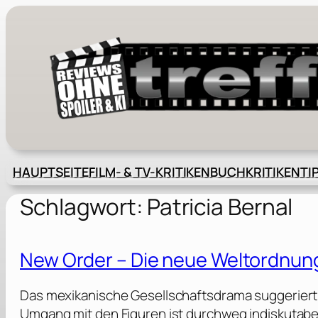
Zum
Inhalt
springen
HAUPTSEITE
FILM- & TV-KRITIKEN
BUCHKRITIKEN
TI
Schlagwort:
Patricia Bernal
New Order – Die neue Weltordnun
Das mexikanische Gesellschaftsdrama suggeriert 
Umgang mit den Figuren ist durchweg indiskutabe