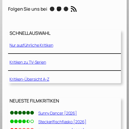
c
RSS-Feed
Instagram
Mastodon
Threads
Folgen Sie uns bei
[
2
0
2
SCHNELLAUSWAHL
1
]
Nur ausführliche Kritiken
Kritiken zu TV-Serien
Kritiken-Übersicht A-Z
NEUESTE FILMKRITIKEN
Sunny Dancer [2026]
Steckerlfischfiasko [2026]