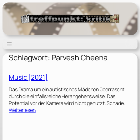
Zum
Inhalt
springen
Schlagwort:
Parvesh Cheena
Music [2021]
Das Drama um ein autistisches Mädchen überrascht
durch die einfallsreiche Herangehensweise. Das
Potential vor der Kamera wird nicht genutzt. Schade.
:
Weiterlesen
M
u
s
i