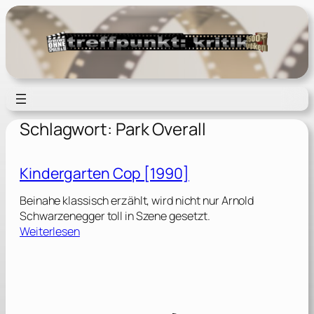
Zum
Inhalt
springen
Schlagwort:
Park Overall
Kindergarten Cop [1990]
Beinahe klassisch erzählt, wird nicht nur Arnold
Schwarzenegger toll in Szene gesetzt.
:
Weiterlesen
K
i
n
d
e