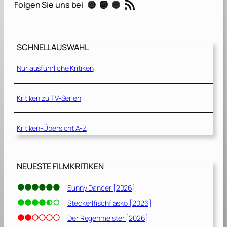
RSS-Feed
Instagram
Mastodon
Threads
Folgen Sie uns bei
r
g
a
r
SCHNELLAUSWAHL
t
e
Nur ausführliche Kritiken
n
C
o
Kritiken zu TV-Serien
p
[
Kritiken-Übersicht A-Z
1
9
9
0
NEUESTE FILMKRITIKEN
]
Sunny Dancer [2026]
Steckerlfischfiasko [2026]
Der Regenmeister [2026]