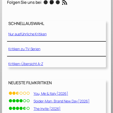
RSS-Feed
Instagram
Mastodon
Threads
Folgen Sie uns bei
r
[
2
0
SCHNELLAUSWAHL
2
1
Nur ausführliche Kritiken
]
Kritiken zu TV-Serien
Kritiken-Übersicht A-Z
NEUESTE FILMKRITIKEN
You, Me & Italy [2026]
Spider-Man: Brand New Day [2026]
The Invite [2026]