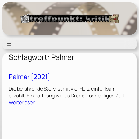
Zum
Inhalt
springen
Schlagwort:
Palmer
Palmer [2021]
Die berührende Story ist mit viel Herz einfühlsam
erzählt. Ein hoffnungsvolles Drama zur richtigen Zeit.
:
Weiterlesen
P
a
l
m
e