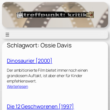
Zum
Inhalt
springen
Schlagwort:
Ossie Davis
Dinosaurier [2000]
Der ambitionierte Film bietet immer noch einen
grandiosem Auftakt, ist aber eher für Kinder
empfehlenswert.
:
Weiterlesen
D
i
n
Die 12 Geschworenen [1997]
o