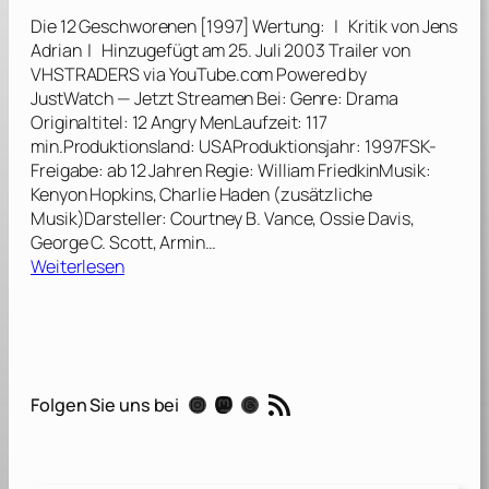
s
Die 12 Geschworenen [1997] Wertung: | Kritik von Jens
a
Adrian | Hinzugefügt am 25. Juli 2003 Trailer von
u
VHSTRADERS via YouTube.com Powered by
r
JustWatch — Jetzt Streamen Bei: Genre: Drama
i
Originaltitel: 12 Angry MenLaufzeit: 117
e
min.Produktionsland: USAProduktionsjahr: 1997FSK-
r
Freigabe: ab 12 Jahren Regie: William FriedkinMusik:
[
Kenyon Hopkins, Charlie Haden (zusätzliche
2
Musik)Darsteller: Courtney B. Vance, Ossie Davis,
0
George C. Scott, Armin…
0
:
Weiterlesen
0
D
]
i
e
1
2
RSS-Feed
Instagram
Mastodon
Threads
Folgen Sie uns bei
G
e
s
c