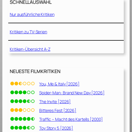
SCHNELLAUSWAHL
h
w
Nur ausführliche Kritiken
o
r
e
Kritiken zu TV-Serien
n
e
Kritiken-Übersicht A-Z
n
[
1
9
NEUESTE FILMKRITIKEN
9
7
You, Me & Italy [2026]
]
Spider-Man: Brand New Day [2026]
The Invite [2026]
Bitteres Fest [2026]
Traffic – Macht des Kartells [2000]
Toy Story 5 [2026]