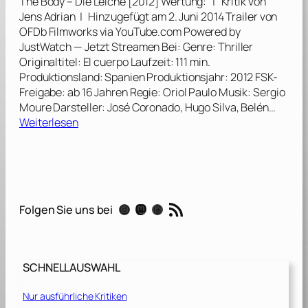
The Body – Die Leiche [2012] Wertung: | Kritik von
s
Jens Adrian | Hinzugefügt am 2. Juni 2014 Trailer von
i
OFDb Filmworks via YouTube.com Powered by
c
JustWatch — Jetzt Streamen Bei: Genre: Thriller
h
Originaltitel: El cuerpo Laufzeit: 111 min.
t
Produktionsland: Spanien Produktionsjahr: 2012 FSK-
b
Freigabe: ab 16 Jahren Regie: Oriol Paulo Musik: Sergio
a
Moure Darsteller: José Coronado, Hugo Silva, Belén…
r
:
Weiterlesen
e
T
G
h
a
e
s
B
t
o
RSS-Feed
[
Instagram
Mastodon
Threads
Folgen Sie uns bei
d
2
y
0
–
1
D
6
SCHNELLAUSWAHL
i
]
e
Nur ausführliche Kritiken
L