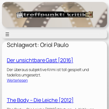
Zum
Inhalt
springen
Schlagwort:
Oriol Paulo
Der unsichtbare Gast [2016]
Der überaus subjektive Krimi ist toll gespielt und
tadellos umgesetzt.
:
Weiterlesen
D
e
r
The Body – Die Leiche [2012]
u
n