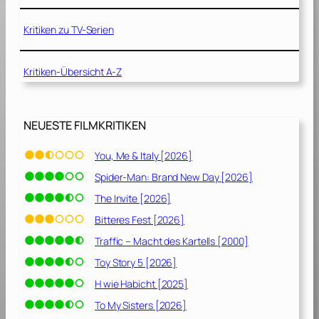
e
i
Kritiken zu TV-Serien
c
h
Kritiken-Übersicht A-Z
e
[
2
0
NEUESTE FILMKRITIKEN
1
2
You, Me & Italy [2026]
]
Spider-Man: Brand New Day [2026]
The Invite [2026]
Bitteres Fest [2026]
Traffic – Macht des Kartells [2000]
Toy Story 5 [2026]
H wie Habicht [2025]
To My Sisters [2026]