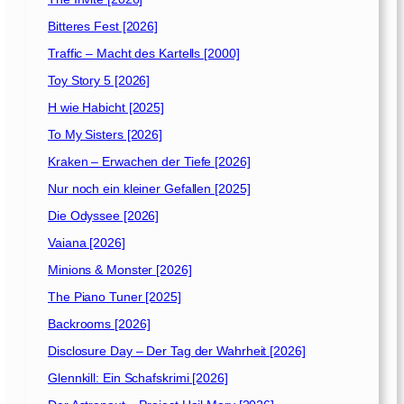
[
1
Bitteres Fest [2026]
9
Traffic – Macht des Kartells [2000]
9
6
Toy Story 5 [2026]
]
H wie Habicht [2025]
To My Sisters [2026]
Kraken – Erwachen der Tiefe [2026]
Nur noch ein kleiner Gefallen [2025]
Die Odyssee [2026]
Vaiana [2026]
Minions & Monster [2026]
The Piano Tuner [2025]
Backrooms [2026]
Disclosure Day – Der Tag der Wahrheit [2026]
Glennkill: Ein Schafskrimi [2026]