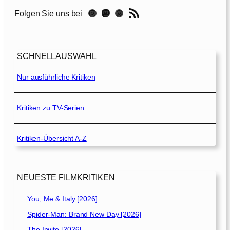
e
RSS-Feed
Instagram
Mastodon
Threads
Folgen Sie uns bei
i
s
t
u
SCHNELLAUSWAHL
n
d
Nur ausführliche Kritiken
d
i
e
Kritiken zu TV-Serien
D
u
Kritiken-Übersicht A-Z
n
k
e
l
NEUESTE FILMKRITIKEN
h
e
You, Me & Italy [2026]
i
Spider-Man: Brand New Day [2026]
t
The Invite [2026]