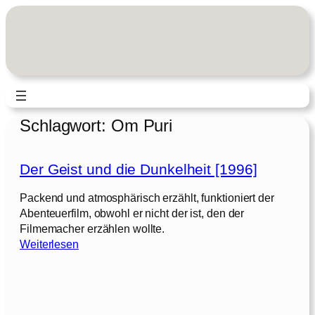
Zum
Inhalt
springen
Schlagwort:
Om Puri
Der Geist und die Dunkelheit [1996]
Packend und atmosphärisch erzählt, funktioniert der
Abenteuerfilm, obwohl er nicht der ist, den der
Filmemacher erzählen wollte.
:
Weiterlesen
D
e
r
G