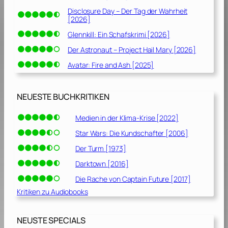
2
Disclosure Day – Der Tag der Wahrheit
[2026]
0
1
Glennkill: Ein Schafskrimi [2026]
9
Der Astronaut – Project Hail Mary [2026]
]
Avatar: Fire and Ash [2025]
NEUESTE BUCHKRITIKEN
Medien in der Klima-Krise [2022]
Star Wars: Die Kundschafter [2006]
Der Turm [1973]
Darktown [2016]
Die Rache von Captain Future [2017]
Kritiken zu Audiobooks
NEUSTE SPECIALS