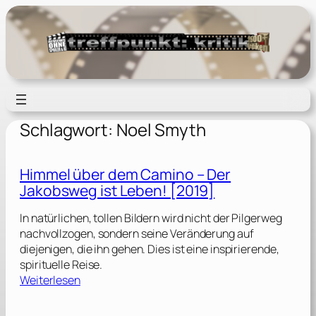
Zum
Inhalt
springen
Schlagwort:
Noel Smyth
Himmel über dem Camino – Der
Jakobsweg ist Leben! [2019]
In natürlichen, tollen Bildern wird nicht der Pilgerweg
nachvollzogen, sondern seine Veränderung auf
diejenigen, die ihn gehen. Dies ist eine inspirierende,
spirituelle Reise.
:
Weiterlesen
H
i