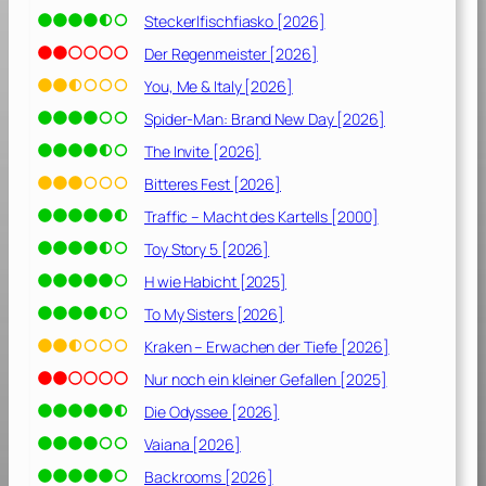
e
Steckerlfischfiasko [2026]
r
J
Der Regenmeister [2026]
a
You, Me & Italy [2026]
k
Spider-Man: Brand New Day [2026]
o
b
The Invite [2026]
s
Bitteres Fest [2026]
w
Traffic – Macht des Kartells [2000]
e
g
Toy Story 5 [2026]
i
H wie Habicht [2025]
s
To My Sisters [2026]
t
L
Kraken – Erwachen der Tiefe [2026]
e
Nur noch ein kleiner Gefallen [2025]
b
e
Die Odyssee [2026]
n
Vaiana [2026]
!
Backrooms [2026]
[