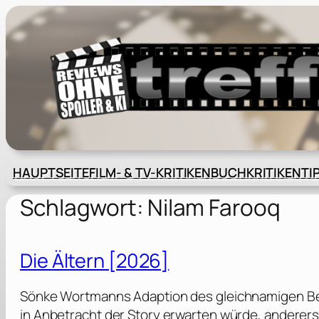
Zum
Inhalt
springen
HAUPTSEITE
FILM- & TV-KRITIKEN
BUCHKRITIKEN
TI
Schlagwort:
Nilam Farooq
Die Ältern [2026]
Sönke Wortmanns Adaption des gleichnamigen Best
in Anbetracht der Story erwarten würde, anderers