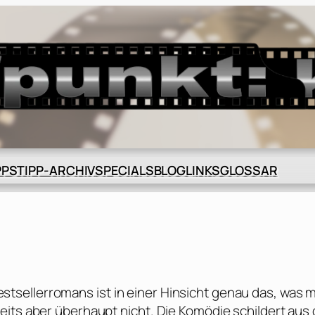
BLOG
GLOSSAR
PPS
TIPP-ARCHIV
SPECIALS
LINKS
sellerromans ist in einer Hinsicht genau das, was 
eits aber überhaupt nicht. Die Komödie schildert aus