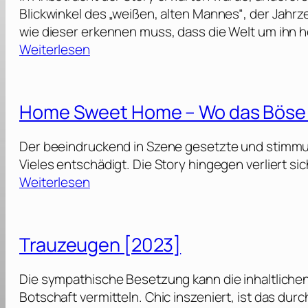
Blickwinkel des „weißen, alten Mannes“, der Jahrz
wie dieser erkennen muss, dass die Welt um ihn
:
Weiterlesen
D
i
e
Home Sweet Home – Wo das Böse
Ä
l
Der beeindruckend in Szene gesetzte und stimmungs
t
Vieles entschädigt. Die Story hingegen verliert si
e
:
Weiterlesen
r
H
n
o
[
m
Trauzeugen [2023]
2
e
0
S
Die sympathische Besetzung kann die inhaltlichen 
2
w
Botschaft vermitteln. Chic inszeniert, ist das durc
6
e