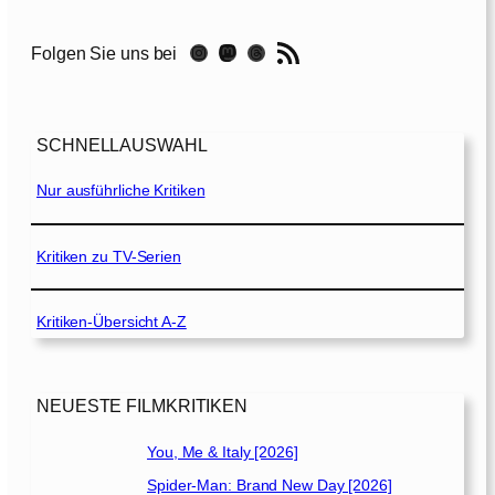
[
2
RSS-Feed
Instagram
Mastodon
Threads
Folgen Sie uns bei
0
2
2
]
SCHNELLAUSWAHL
Nur ausführliche Kritiken
Kritiken zu TV-Serien
Kritiken-Übersicht A-Z
NEUESTE FILMKRITIKEN
You, Me & Italy [2026]
Spider-Man: Brand New Day [2026]