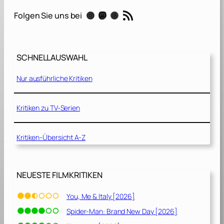
T
RSS-Feed
Instagram
Mastodon
Threads
Folgen Sie uns bei
r
u
c
k
SCHNELLAUSWAHL
[
2
Nur ausführliche Kritiken
0
2
1
Kritiken zu TV-Serien
]
Kritiken-Übersicht A-Z
NEUESTE FILMKRITIKEN
You, Me & Italy [2026]
Spider-Man: Brand New Day [2026]