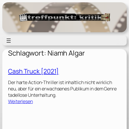
Zum
Inhalt
springen
Schlagwort:
Niamh Algar
Cash Truck [2021]
Der harte Action-Thriller ist inhaltlich nicht wirklich
neu, aber für ein erwachsenes Publikum in dem Genre
tadellose Unterhaltung.
:
Weiterlesen
C
a
s
h