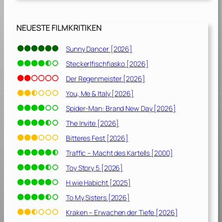
9
]
NEUESTE FILMKRITIKEN
Sunny Dancer [2026]
Steckerlfischfiasko [2026]
Der Regenmeister [2026]
You, Me & Italy [2026]
Spider-Man: Brand New Day [2026]
The Invite [2026]
Bitteres Fest [2026]
Traffic – Macht des Kartells [2000]
Toy Story 5 [2026]
H wie Habicht [2025]
To My Sisters [2026]
Kraken – Erwachen der Tiefe [2026]