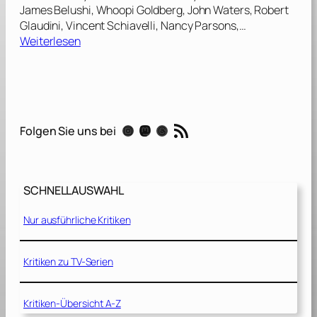
James Belushi, Whoopi Goldberg, John Waters, Robert
Glaudini, Vincent Schiavelli, Nancy Parsons,…
:
Weiterlesen
H
o
m
e
r
RSS-Feed
Instagram
Mastodon
Threads
Folgen Sie uns bei
u
n
d
E
SCHNELLAUSWAHL
d
d
Nur ausführliche Kritiken
i
e
[
Kritiken zu TV-Serien
1
9
Kritiken-Übersicht A-Z
8