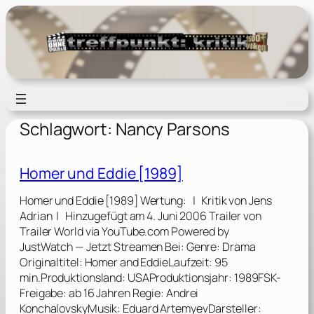
Zum
Inhalt
springen
Schlagwort:
Nancy Parsons
Homer und Eddie [1989]
Homer und Eddie [1989] Wertung: | Kritik von Jens
Adrian | Hinzugefügt am 4. Juni 2006 Trailer von
Trailer World via YouTube.com Powered by
JustWatch — Jetzt Streamen Bei: Genre: Drama
Originaltitel: Homer and EddieLaufzeit: 95
min.Produktionsland: USAProduktionsjahr: 1989FSK-
Freigabe: ab 16 Jahren Regie: Andrei
KonchalovskyMusik: Eduard ArtemyevDarsteller: