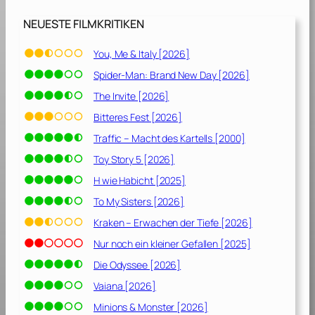
!
[
NEUESTE FILMKRITIKEN
1
9
You, Me & Italy [2026]
8
Spider-Man: Brand New Day [2026]
6
]
The Invite [2026]
Bitteres Fest [2026]
Traffic – Macht des Kartells [2000]
Toy Story 5 [2026]
H wie Habicht [2025]
To My Sisters [2026]
Kraken – Erwachen der Tiefe [2026]
Nur noch ein kleiner Gefallen [2025]
Die Odyssee [2026]
Vaiana [2026]
Minions & Monster [2026]