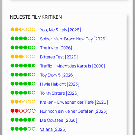
e
n
[
NEUESTE FILMKRITIKEN
1
9
You, Me & Italy [2026]
6
Spider-Man: Brand New Day [2026]
0
]
The Invite [2026]
Bitteres Fest [2026]
Traffic – Macht des Kartells [2000]
Toy Story 5 [2026]
H wie Habicht [2025]
To My Sisters [2026]
Kraken – Erwachen der Tiefe [2026]
Nur noch ein kleiner Gefallen [2025]
Die Odyssee [2026]
Vaiana [2026]