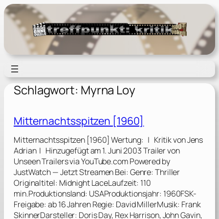
Zum
Inhalt
springen
Schlagwort:
Myrna Loy
Mitternachtsspitzen [1960]
Mitternachtsspitzen [1960] Wertung: | Kritik von Jens
Adrian | Hinzugefügt am 1. Juni 2003 Trailer von
Unseen Trailers via YouTube.com Powered by
JustWatch — Jetzt Streamen Bei: Genre: Thriller
Originaltitel: Midnight LaceLaufzeit: 110
min.Produktionsland: USAProduktionsjahr: 1960FSK-
Freigabe: ab 16 Jahren Regie: David MillerMusik: Frank
SkinnerDarsteller: Doris Day, Rex Harrison, John Gavin,