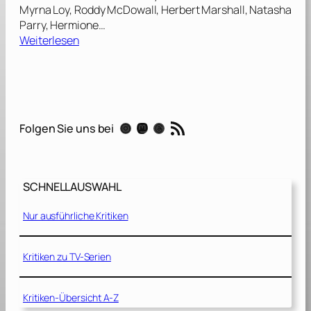
Myrna Loy, Roddy McDowall, Herbert Marshall, Natasha
Parry, Hermione…
:
Weiterlesen
M
i
t
t
e
RSS-Feed
Instagram
Mastodon
Threads
Folgen Sie uns bei
r
n
a
c
SCHNELLAUSWAHL
h
t
Nur ausführliche Kritiken
s
s
p
Kritiken zu TV-Serien
i
t
Kritiken-Übersicht A-Z
z