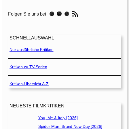
a
n
RSS-Feed
Instagram
Mastodon
Threads
Folgen Sie uns bei
e
[
2
0
SCHNELLAUSWAHL
2
1
Nur ausführliche Kritiken
]
Kritiken zu TV-Serien
Kritiken-Übersicht A-Z
NEUESTE FILMKRITIKEN
You, Me & Italy [2026]
Spider-Man: Brand New Day [2026]