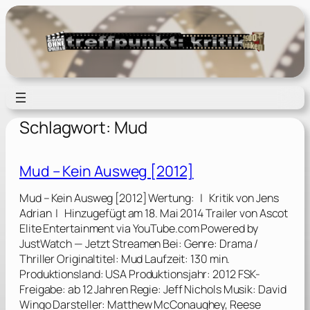
Zum
Inhalt
springen
Schlagwort:
Mud
Mud – Kein Ausweg [2012]
Mud – Kein Ausweg [2012] Wertung: | Kritik von Jens
Adrian | Hinzugefügt am 18. Mai 2014 Trailer von Ascot
Elite Entertainment via YouTube.com Powered by
JustWatch — Jetzt Streamen Bei: Genre: Drama /
Thriller Originaltitel: Mud Laufzeit: 130 min.
Produktionsland: USA Produktionsjahr: 2012 FSK-
Freigabe: ab 12 Jahren Regie: Jeff Nichols Musik: David
Wingo Darsteller: Matthew McConaughey, Reese