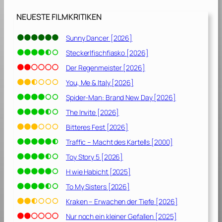
2
]
NEUESTE FILMKRITIKEN
Sunny Dancer [2026]
Steckerlfischfiasko [2026]
Der Regenmeister [2026]
You, Me & Italy [2026]
Spider-Man: Brand New Day [2026]
The Invite [2026]
Bitteres Fest [2026]
Traffic – Macht des Kartells [2000]
Toy Story 5 [2026]
H wie Habicht [2025]
To My Sisters [2026]
Kraken – Erwachen der Tiefe [2026]
Nur noch ein kleiner Gefallen [2025]