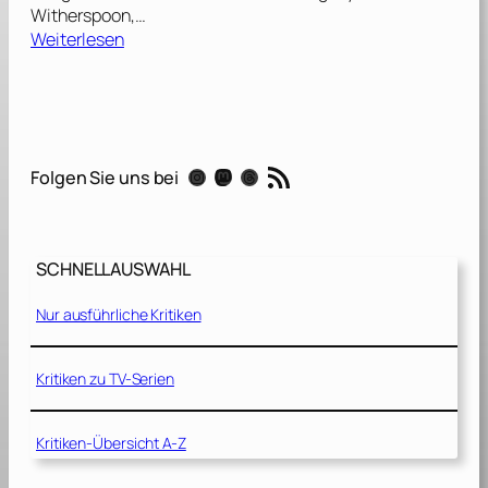
Witherspoon,…
:
Weiterlesen
M
u
d
–
K
RSS-Feed
Instagram
Mastodon
Threads
Folgen Sie uns bei
e
i
n
A
SCHNELLAUSWAHL
u
s
Nur ausführliche Kritiken
w
e
g
Kritiken zu TV-Serien
[
2
Kritiken-Übersicht A-Z
0
1