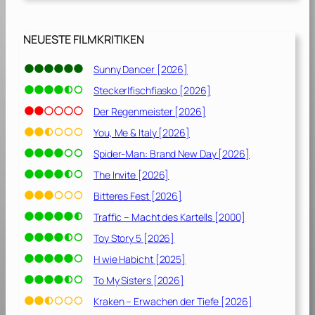
e
n
[
NEUESTE FILMKRITIKEN
1
9
Sunny Dancer [2026]
6
Steckerlfischfiasko [2026]
0
]
Der Regenmeister [2026]
You, Me & Italy [2026]
Spider-Man: Brand New Day [2026]
The Invite [2026]
Bitteres Fest [2026]
Traffic – Macht des Kartells [2000]
Toy Story 5 [2026]
H wie Habicht [2025]
To My Sisters [2026]
Kraken – Erwachen der Tiefe [2026]