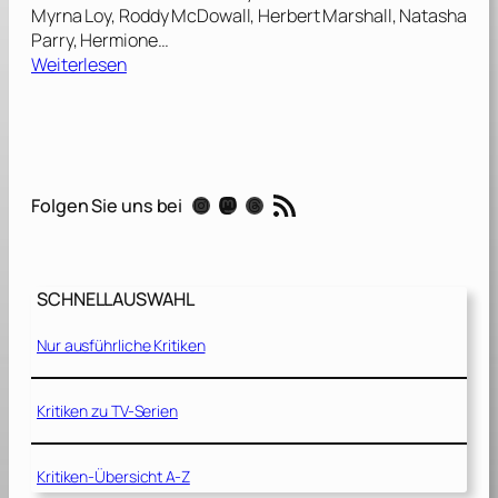
Myrna Loy, Roddy McDowall, Herbert Marshall, Natasha
Parry, Hermione…
:
Weiterlesen
M
i
t
t
e
RSS-Feed
Instagram
Mastodon
Threads
Folgen Sie uns bei
r
n
a
c
SCHNELLAUSWAHL
h
t
Nur ausführliche Kritiken
s
s
p
Kritiken zu TV-Serien
i
t
Kritiken-Übersicht A-Z
z