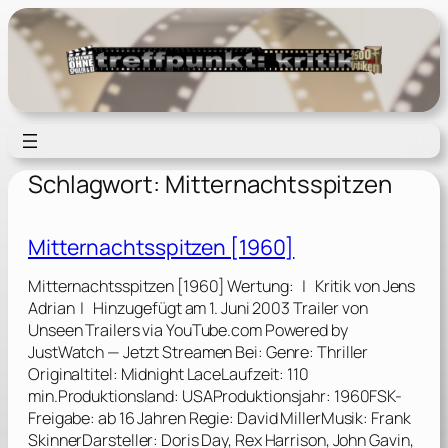
Zum
Inhalt
springen
Schlagwort:
Mitternachtsspitzen
Mitternachtsspitzen [1960]
Mitternachtsspitzen [1960] Wertung: | Kritik von Jens
Adrian | Hinzugefügt am 1. Juni 2003 Trailer von
Unseen Trailers via YouTube.com Powered by
JustWatch — Jetzt Streamen Bei: Genre: Thriller
Originaltitel: Midnight LaceLaufzeit: 110
min.Produktionsland: USAProduktionsjahr: 1960FSK-
Freigabe: ab 16 Jahren Regie: David MillerMusik: Frank
SkinnerDarsteller: Doris Day, Rex Harrison, John Gavin,