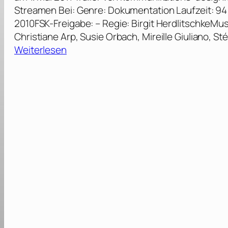
Streamen Bei: Genre: Dokumentation Laufzeit: 94
2010FSK-Freigabe: – Regie: Birgit HerdlitschkeMus
Christiane Arp, Susie Orbach, Mireille Giuliano, S
:
Weiterlesen
O
p
e
r
a
t
i
o
n
B
i
k
i