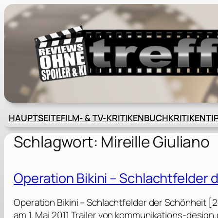
Zum
Inhalt
springen
HAUPTSEITE
FILM- & TV-KRITIKEN
BUCHKRITIKEN
TI
Schlagwort:
Mireille Giuliano
Operation Bikini – Schlachtfelder 
Operation Bikini – Schlachtfelder der Schönheit [
am 1. Mai 2011 Trailer von kommunikations-desig