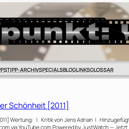
BLOG
GLOSSAR
PPS
TIPP-ARCHIV
SPECIALS
LINKS
der Schönheit [2011]
2011] Wertung: | Kritik von Jens Adrian | Hinzugefüg
n.com via YouTube.com Powered by JustWatch — Jetzt