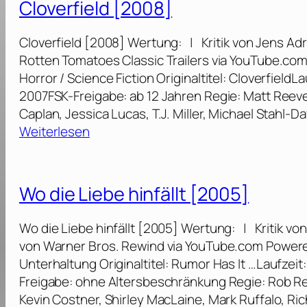
Cloverfield [2008]
e
i
Cloverfield [2008] Wertung: | Kritik von Jens Adr
d
Rotten Tomatoes Classic Trailers via YouTube.co
o
Horror / Science Fiction Originaltitel: Cloverfield
n
2007FSK-Freigabe: ab 12 Jahren Regie: Matt Reev
[
Caplan, Jessica Lucas, T.J. Miller, Michael Stahl-D
2
:
Weiterlesen
0
C
0
l
6
o
Wo die Liebe hinfällt [2005]
]
v
e
Wo die Liebe hinfällt [2005] Wertung: | Kritik vo
r
von Warner Bros. Rewind via YouTube.com Powere
f
Unterhaltung Originaltitel: Rumor Has It …Laufzei
i
Freigabe: ohne Altersbeschränkung Regie: Rob Re
e
Kevin Costner, Shirley MacLaine, Mark Ruffalo, Ri