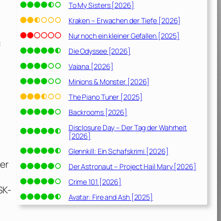
To My Sisters [2026]
Kraken – Erwachen der Tiefe [2026]
Nur noch ein kleiner Gefallen [2025]
:
Die Odyssee [2026]
Vaiana [2026]
Minions & Monster [2026]
The Piano Tuner [2025]
Backrooms [2026]
Disclosure Day – Der Tag der Wahrheit
[2026]
Glennkill: Ein Schafskrimi [2026]
ler
Der Astronaut – Project Hail Mary [2026]
Crime 101 [2026]
SK-
Avatar: Fire and Ash [2025]
,