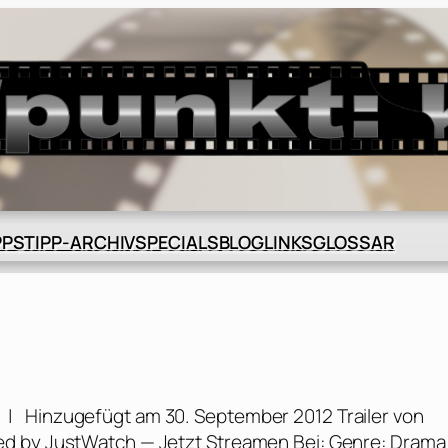
BLOG
GLOSSAR
PPS
TIPP-ARCHIV
SPECIALS
LINKS
n | Hinzugefügt am 30. September 2012 Trailer von
ed by JustWatch — Jetzt Streamen Bei: Genre: Drama