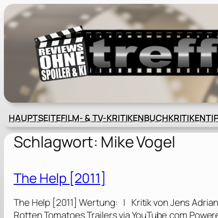
Zum
Inhalt
springen
HAUPTSEITE
FILM- & TV-KRITIKEN
BUCHKRITIKEN
TI
Schlagwort:
Mike Vogel
The Help [2011]
The Help [2011] Wertung: | Kritik von Jens Adria
Rotten Tomatoes Trailers via YouTube.com Power