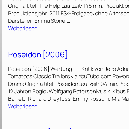
Originaltitel: The Help Laufzeit: 146 min. Produkti
Produktionsjahr: 2011 FSK-Freigabe: ohne Alters
Darsteller: Emma Stone,…
:
Weiterlesen
T
h
e
Poseidon [2006]
H
e
Poseidon [2006] Wertung: | Kritik von Jens Adria
l
Tomatoes Classic Trailers via YouTube.com Power
p
Drama Originaltitel: PoseidonLaufzeit: 94 min.Pr
[
12 Jahren Regie: Wolfgang PetersenMusik: Klaus Ba
2
Barrett, Richard Dreyfuss, Emmy Rossum, Mía Ma
0
:
Weiterlesen
1
P
1
o
]
s