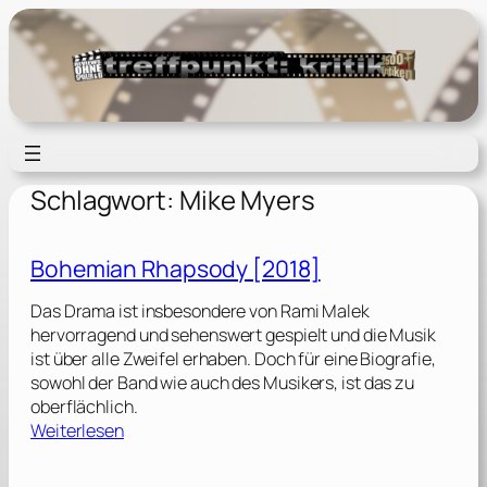
Zum
Inhalt
springen
Schlagwort:
Mike Myers
Bohemian Rhapsody [2018]
Das Drama ist insbesondere von Rami Malek
hervorragend und sehenswert gespielt und die Musik
ist über alle Zweifel erhaben. Doch für eine Biografie,
sowohl der Band wie auch des Musikers, ist das zu
oberflächlich.
:
Weiterlesen
B
o