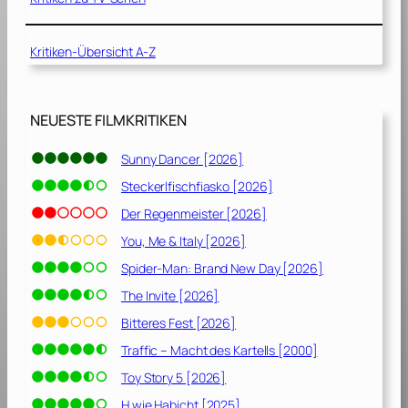
i
s
Kritiken-Übersicht A-Z
d
u
r
c
NEUESTE FILMKRITIKEN
h
A
Sunny Dancer [2026]
m
Steckerlfischfiasko [2026]
e
r
Der Regenmeister [2026]
i
You, Me & Italy [2026]
k
Spider-Man: Brand New Day [2026]
a
[
The Invite [2026]
2
Bitteres Fest [2026]
0
Traffic – Macht des Kartells [2000]
1
7
Toy Story 5 [2026]
]
H wie Habicht [2025]