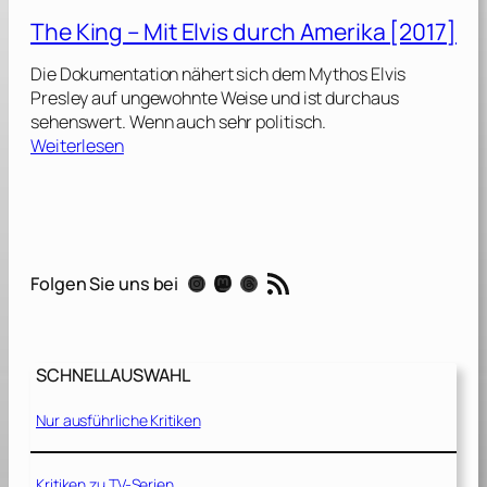
h
The King – Mit Elvis durch Amerika [2017]
e
m
Die Dokumentation nähert sich dem Mythos Elvis
i
Presley auf ungewohnte Weise und ist durchaus
a
sehenswert. Wenn auch sehr politisch.
n
:
Weiterlesen
R
T
h
h
a
e
p
K
s
i
RSS-Feed
o
Instagram
Mastodon
Threads
Folgen Sie uns bei
n
d
g
y
–
[
M
2
SCHNELLAUSWAHL
i
0
t
1
Nur ausführliche Kritiken
E
8
l
]
v
Kritiken zu TV-Serien