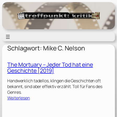
Zum
Inhalt
springen
Schlagwort:
Mike C. Nelson
The Mortuary – Jeder Tod hat eine
Geschichte [2019]
Handwerklich tadellos, klingen die Geschichten oft
bekannt, sind aber effektiv erzählt. Toll für Fans des
Genres.
:
Weiterlesen
T
h
e