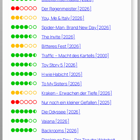
t
e
Der Regenmeister [2026]
i
You, Me & Italy [2026]
n
Spider-Man: Brand New Day [2026]
e
G
The Invite [2026]
e
Bitteres Fest [2026]
s
Traffic – Macht des Kartells [2000]
c
h
Toy Story 5 [2026]
i
H wie Habicht [2025]
c
To My Sisters [2026]
h
t
Kraken – Erwachen der Tiefe [2026]
e
Nur noch ein kleiner Gefallen [2025]
[
2
Die Odyssee [2026]
0
Vaiana [2026]
1
Backrooms [2026]
9
]
Disclosure Day – Der Tag der Wahrheit