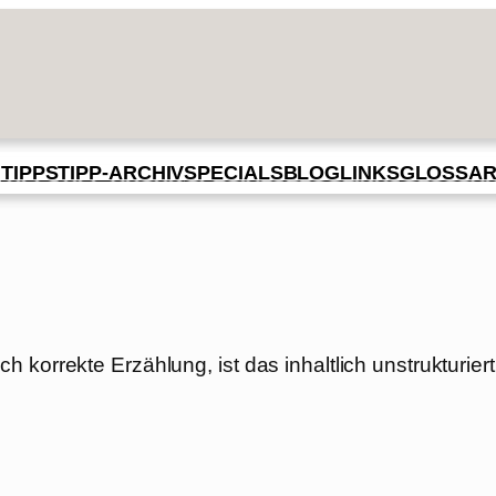
BLOG
GLOSSA
N
TIPPS
TIPP-ARCHIV
SPECIALS
LINKS
 korrekte Erzählung, ist das inhaltlich unstrukturiert