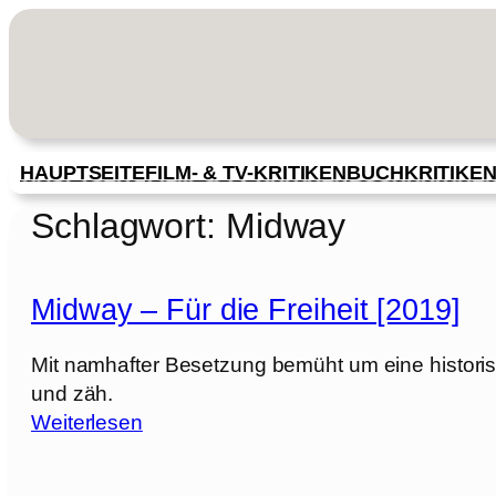
Zum
Inhalt
springen
HAUPTSEITE
FILM- & TV-KRITIKEN
BUCHKRITIKE
Schlagwort:
Midway
Midway – Für die Freiheit [2019]
Mit namhafter Besetzung bemüht um eine historisch
und zäh.
:
Weiterlesen
M
i