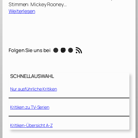
Stimmen: Mickey Rooney…
:
Weiterlesen
C
a
p
u
n
RSS-Feed
Instagram
Mastodon
Threads
Folgen Sie uns bei
d
C
a
p
SCHNELLAUSWAHL
p
e
Nur ausführliche Kritiken
r
[
1
Kritiken zu TV-Serien
9
8
Kritiken-Übersicht A-Z
1
]