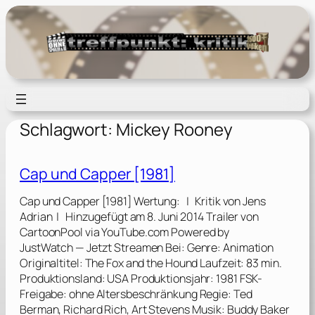
Zum
Inhalt
springen
Schlagwort:
Mickey Rooney
Cap und Capper [1981]
Cap und Capper [1981] Wertung: | Kritik von Jens
Adrian | Hinzugefügt am 8. Juni 2014 Trailer von
CartoonPool via YouTube.com Powered by
JustWatch — Jetzt Streamen Bei: Genre: Animation
Originaltitel: The Fox and the Hound Laufzeit: 83 min.
Produktionsland: USA Produktionsjahr: 1981 FSK-
Freigabe: ohne Altersbeschränkung Regie: Ted
Berman, Richard Rich, Art Stevens Musik: Buddy Baker