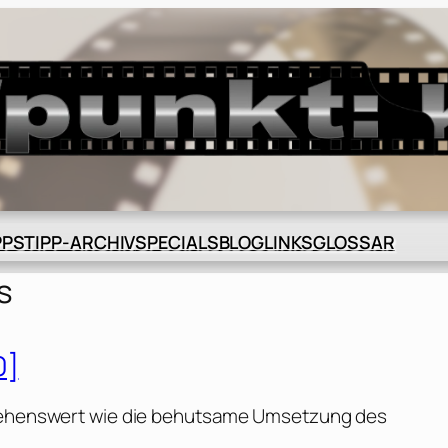
BLOG
GLOSSAR
PPS
TIPP-ARCHIV
SPECIALS
LINKS
s
0]
o sehenswert wie die behutsame Umsetzung des