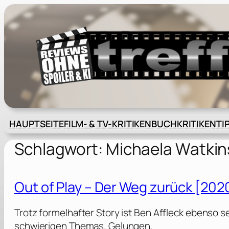
Zum
Inhalt
springen
HAUPTSEITE
FILM- & TV-KRITIKEN
BUCHKRITIKEN
TI
Schlagwort:
Michaela Watkin
Out of Play – Der Weg zurück [202
Trotz formelhafter Story ist Ben Affleck ebens
schwierigen Themas. Gelungen.