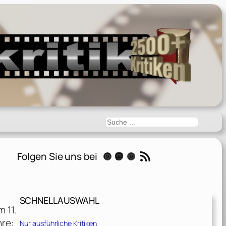
Suchen
RSS-Feed
Folgen Sie uns bei
Instagram
Mastodon
Threads
SCHNELLAUSWAHL
 11.
nre:
Nur ausführliche Kritiken