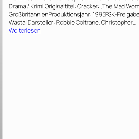
Drama / Krimi Originaltitel: Cracker: „The Mad Wom
GroßbritannienProduktionsjahr: 1993FSK-Freigabe
WastallDarsteller: Robbie Coltrane, Christopher…
:
Weiterlesen
F
ü
r
a
l
l
e
F
ä
l
l
e
F