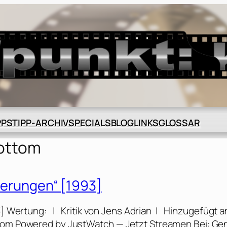
BLOG
GLOSSAR
PPS
TIPP-ARCHIV
SPECIALS
LINKS
bottom
nnerungen“ [1993]
93] Wertung: | Kritik von Jens Adrian | Hinzugefügt am
.com Powered by JustWatch — Jetzt Streamen Bei: Ge