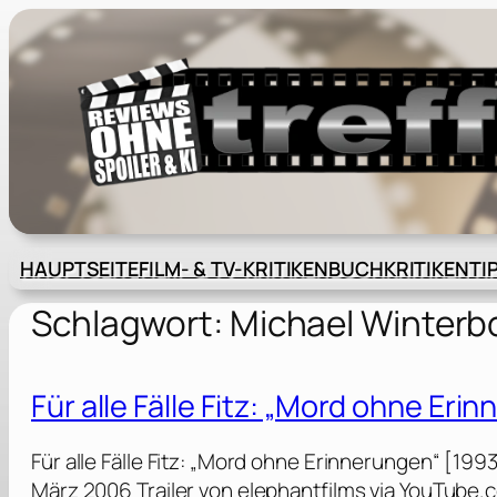
Zum
Inhalt
springen
HAUPTSEITE
FILM- & TV-KRITIKEN
BUCHKRITIKEN
TI
Schlagwort:
Michael Winter
Für alle Fälle Fitz: „Mord ohne Eri
Für alle Fälle Fitz: „Mord ohne Erinnerungen“ [19
März 2006 Trailer von elephantfilms via YouTube