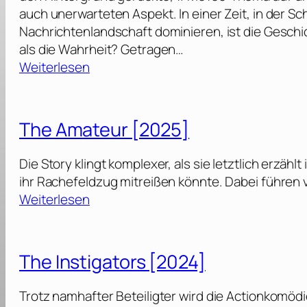
auch unerwarteten Aspekt. In einer Zeit, in der S
Nachrichtenlandschaft dominieren, ist die Gesch
als die Wahrheit? Getragen…
:
Weiterlesen
A
f
t
The Amateur [2025]
e
r
Die Story klingt komplexer, als sie letztlich erzähl
t
ihr Rachefeldzug mitreißen könnte. Dabei führen v
h
:
Weiterlesen
e
T
H
h
u
e
The Instigators [2024]
n
A
t
m
Trotz namhafter Beteiligter wird die Actionkomödi
[
a