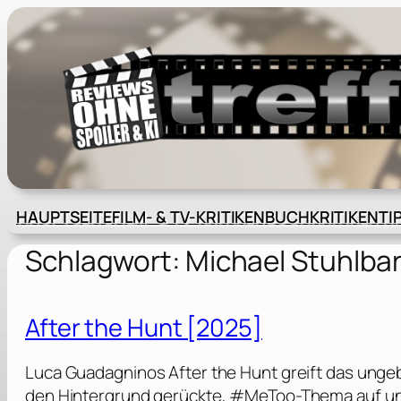
Zum
Inhalt
springen
HAUPTSEITE
FILM- & TV-KRITIKEN
BUCHKRITIKEN
TI
Schlagwort:
Michael Stuhlba
After the Hunt [2025]
Luca Guadagninos After the Hunt greift das ungeb
den Hintergrund gerückte, #MeToo-Thema auf un