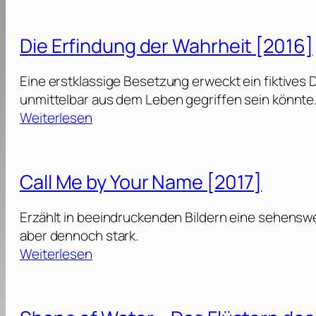
2
A
o
0
l
c
2
Die Erfindung der Wahrheit [2016]
l
t
4
[
o
]
Eine erstklassige Besetzung erweckt ein fiktives
2
r
unmittelbar aus dem Leben gegriffen sein könnte
0
S
:
Weiterlesen
2
t
D
2
r
i
]
a
e
Call Me by Your Name [2017]
n
E
g
r
Erzählt in beeindruckenden Bildern eine sehenswe
e
f
aber dennoch stark.
i
i
:
Weiterlesen
n
n
C
t
d
a
h
u
l
e