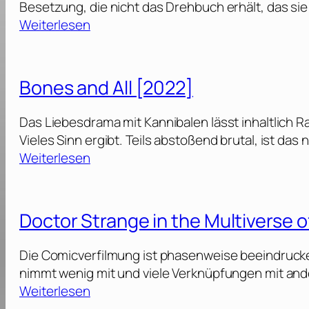
Besetzung, die nicht das Drehbuch erhält, das sie
2
t
:
Weiterlesen
0
e
T
2
u
h
5
r
e
]
Bones and All [2022]
[
I
2
n
Das Liebesdrama mit Kannibalen lässt inhaltlich R
0
s
Vieles Sinn ergibt. Teils abstoßend brutal, ist da
2
t
:
Weiterlesen
5
i
B
]
g
o
a
n
Doctor Strange in the Multiverse 
t
e
o
s
Die Comicverfilmung ist phasenweise beeindrucke
r
a
nimmt wenig mit und viele Verknüpfungen mit ander
s
n
:
Weiterlesen
[
d
D