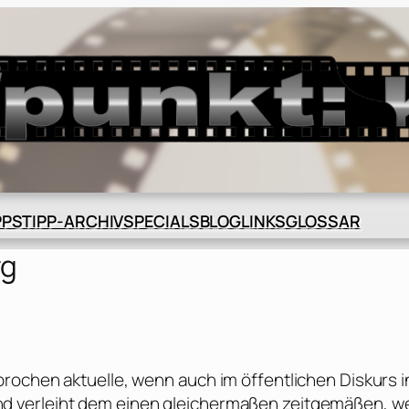
BLOG
GLOSSAR
PPS
TIPP-ARCHIV
SPECIALS
LINKS
rg
rochen aktuelle, wenn auch im öffentlichen Diskurs i
d verleiht dem einen gleichermaßen zeitgemäßen, w