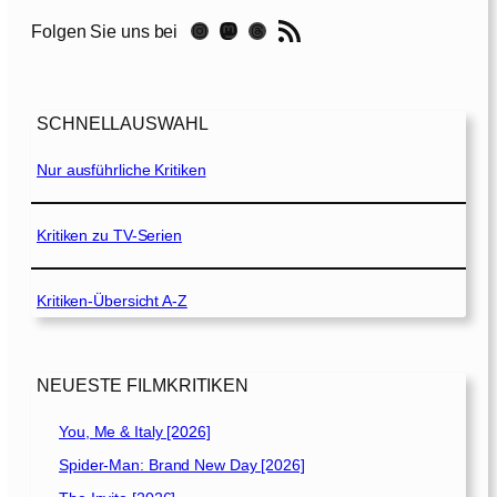
t
RSS-Feed
Instagram
Mastodon
Threads
Folgen Sie uns bei
o
r
y
[
SCHNELLAUSWAHL
1
9
Nur ausführliche Kritiken
9
5
]
Kritiken zu TV-Serien
Kritiken-Übersicht A-Z
NEUESTE FILMKRITIKEN
You, Me & Italy [2026]
Spider-Man: Brand New Day [2026]