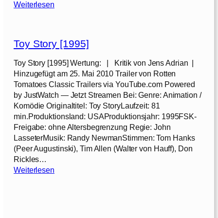
:
Weiterlesen
T
o
y
Toy Story [1995]
S
t
Toy Story [1995] Wertung: | Kritik von Jens Adrian |
o
Hinzugefügt am 25. Mai 2010 Trailer von Rotten
r
Tomatoes Classic Trailers via YouTube.com Powered
y
by JustWatch — Jetzt Streamen Bei: Genre: Animation /
2
Komödie Originaltitel: Toy StoryLaufzeit: 81
[
min.Produktionsland: USAProduktionsjahr: 1995FSK-
1
Freigabe: ohne Altersbegrenzung Regie: John
9
LasseterMusik: Randy NewmanStimmen: Tom Hanks
9
(Peer Augustinski), Tim Allen (Walter von Hauff), Don
9
Rickles…
]
:
Weiterlesen
T
o
y
S