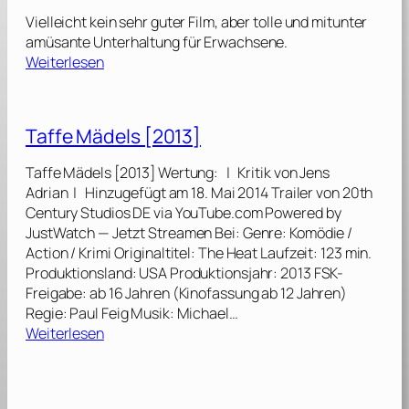
t
Vielleicht kein sehr guter Film, aber tolle und mitunter
h
amüsante Unterhaltung für Erwachsene.
D
:
Weiterlesen
a
D
y
e
[
e
Taffe Mädels [2013]
2
p
0
B
Taffe Mädels [2013] Wertung: | Kritik von Jens
0
l
Adrian | Hinzugefügt am 18. Mai 2014 Trailer von 20th
0
u
Century Studios DE via YouTube.com Powered by
]
e
JustWatch — Jetzt Streamen Bei: Genre: Komödie /
S
Action / Krimi Originaltitel: The Heat Laufzeit: 123 min.
e
Produktionsland: USA Produktionsjahr: 2013 FSK-
a
Freigabe: ab 16 Jahren (Kinofassung ab 12 Jahren)
[
Regie: Paul Feig Musik: Michael…
1
:
Weiterlesen
9
T
9
a
9
f
]