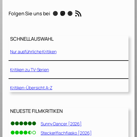
f
e
RSS-Feed
Instagram
Mastodon
Threads
Folgen Sie uns bei
M
ä
d
e
SCHNELLAUSWAHL
l
s
Nur ausführliche Kritiken
[
2
0
Kritiken zu TV-Serien
1
3
Kritiken-Übersicht A-Z
]
NEUESTE FILMKRITIKEN
Sunny Dancer [2026]
Steckerlfischfiasko [2026]