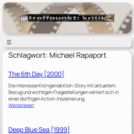
Zum
Inhalt
springen
Schlagwort:
Michael Rapaport
The 6th Day [2000]
Die interessant klingende Klon-Story mit aktuellem
Bezug und wichtigen Fragestellungen verliert sich in
einer dürftigen Action-Inszenierung.
:
Weiterlesen
T
h
e
Deep Blue Sea [1999]
6