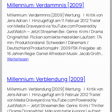
l
i
Millennium: Verdammnis [2009]
l
n
e
Z
Millennium: Verdammnis [2009] Wertung: | Kritik von
n
u
Jens Adrian | Hinzugefügt am 11. Februar 2012 Trailer
n
r
von Media Graveyard via YouTube.com Powered by
i
ü
JustWatch — Jetzt Streamen Bei: Genre: Krimi / Drama
u
c
Originaltitel: Flickan som lekte med elden Laufzeit: 174
m
k
min. Produktionsland: Schweden / Dänemark /
:
[
Deutschland Produktionsjahr: 2009 FSK-Freigabe: ab
V
2
16 Jahren Regie: Daniel Alfredson Musik: Jacob Groth…
e
0
:
Weiterlesen
r
1
M
g
5
i
e
]
l
Millennium: Verblendung [2009]
b
l
u
e
Millennium: Verblendung [2009] Wertung: | Kritik von
n
n
Jens Adrian | Hinzugefügt am 9. Februar 2012 Trailer
g
n
von Media Graveyard via YouTube.com Powered by
[
i
JustWatch — Jetzt Streamen Bei: Genre: Krimi / Thriller
2
u
/ Drama Originaltitel: Män som hatar kvinnor Laufzeit:
0