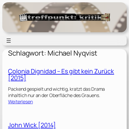
Zum
Inhalt
springen
Schlagwort:
Michael Nyqvist
Colonia Dignidad – Es gibt kein Zurück
[2015]
Packend gespielt und wichtig, kratzt das Drama
inhaltlich nur an der Oberfläche des Grauens.
:
Weiterlesen
C
o
l
John Wick [2014]
o