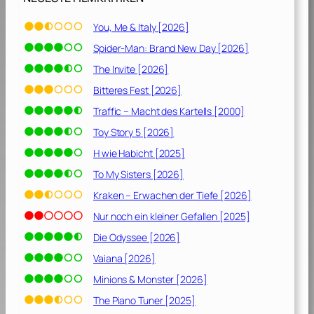
h
a
You, Me & Italy [2026]
n
Spider-Man: Brand New Day [2026]
t
o
The Invite [2026]
m
Bitteres Fest [2026]
P
Traffic – Macht des Kartells [2000]
r
o
Toy Story 5 [2026]
t
H wie Habicht [2025]
o
To My Sisters [2026]
k
o
Kraken – Erwachen der Tiefe [2026]
l
Nur noch ein kleiner Gefallen [2025]
l
Die Odyssee [2026]
[
2
Vaiana [2026]
0
Minions & Monster [2026]
1
1
The Piano Tuner [2025]