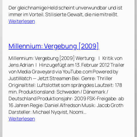
n
Der gleichnamige Held scheint unverwundbar und ist
i
immer im Vorteil. Stilisierte Gewalt, die nie mitreißt.
a
:
Weiterlesen
D
J
i
o
g
h
Millennium: Vergebung [2009]
n
n
i
W
Millennium: Vergebung [2009] Wertung: | Kritik von
d
i
Jens Adrian | Hinzugefügt am 13. Februar 2012 Trailer
a
c
von Media Graveyard via YouTube.com Powered by
d
k
JustWatch — Jetzt Streamen Bei: Genre: Thriller
–
[
Originaltitel: Luftslottet som sprängdes Laufzeit: 178
E
2
min. Produktionsland: Schweden / Dänemark /
s
0
Deutschland Produktionsjahr: 2009 FSK-Freigabe: ab
g
1
16 Jahren Regie: Daniel Alfredson Musik: Jacob Groth
i
4
Darsteller: Michael Nyqvist, Noomi…
b
]
:
Weiterlesen
t
M
k
i
e