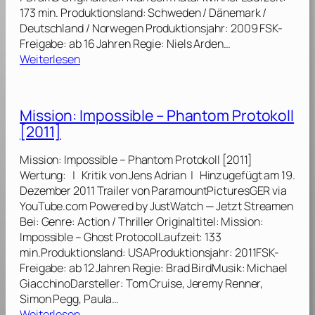
m
173 min. Produktionsland: Schweden / Dänemark /
0
:
Deutschland / Norwegen Produktionsjahr: 2009 FSK-
9
V
Freigabe: ab 16 Jahren Regie: Niels Arden…
]
e
:
Weiterlesen
r
M
d
i
a
l
Mission: Impossible – Phantom Protokoll
m
l
m
[2011]
e
n
n
i
Mission: Impossible – Phantom Protokoll [2011]
n
s
Wertung: | Kritik von Jens Adrian | Hinzugefügt am 19.
i
[
Dezember 2011 Trailer von ParamountPicturesGER via
u
2
YouTube.com Powered by JustWatch — Jetzt Streamen
m
0
Bei: Genre: Action / Thriller Originaltitel: Mission:
:
0
Impossible – Ghost ProtocolLaufzeit: 133
V
9
min.Produktionsland: USAProduktionsjahr: 2011FSK-
e
]
Freigabe: ab 12 Jahren Regie: Brad BirdMusik: Michael
r
GiacchinoDarsteller: Tom Cruise, Jeremy Renner,
b
Simon Pegg, Paula…
l
:
Weiterlesen