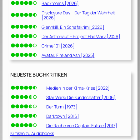
]
Backrooms [2026]
Disclosure Day – Der Tag der Wahrheit
[2026]
Glennkill: Ein Schafskrimi [2026]
Der Astronaut – Project Hail Mary [2026]
Crime 101 [2026]
Avatar: Fire and Ash [2025]
NEUESTE BUCHKRITIKEN
Medien in der Klima-Krise [2022]
Star Wars: Die Kundschafter [2006]
Der Turm [1973]
Darktown [2016]
Die Rache von Captain Future [2017]
Kritiken zu Audiobooks