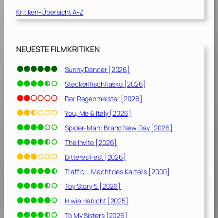
1
0
Kritiken-Übersicht A-Z
]
1
5
]
NEUESTE FILMKRITIKEN
Sunny Dancer [2026]
Steckerlfischfiasko [2026]
Der Regenmeister [2026]
You, Me & Italy [2026]
Spider-Man: Brand New Day [2026]
The Invite [2026]
Bitteres Fest [2026]
Traffic – Macht des Kartells [2000]
Toy Story 5 [2026]
H wie Habicht [2025]
To My Sisters [2026]