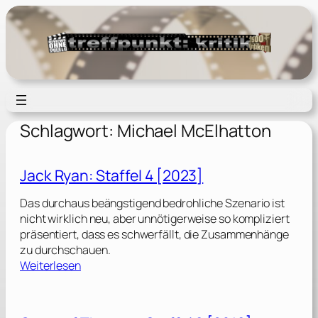
Zum
Inhalt
springen
Schlagwort:
Michael McElhatton
Jack Ryan: Staffel 4 [2023]
Das durchaus beängstigend bedrohliche Szenario ist
nicht wirklich neu, aber unnötigerweise so kompliziert
präsentiert, dass es schwerfällt, die Zusammenhänge
zu durchschauen.
:
Weiterlesen
J
a
c