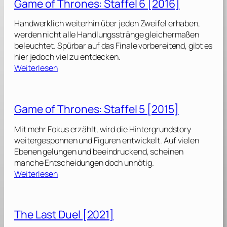
Game of Thrones: Staffel 6 [2016]
k
R
Handwerklich weiterhin über jeden Zweifel erhaben,
y
werden nicht alle Handlungsstränge gleichermaßen
a
beleuchtet. Spürbar auf das Finale vorbereitend, gibt es
n
hier jedoch viel zu entdecken.
:
:
Weiterlesen
S
G
t
a
a
m
Game of Thrones: Staffel 5 [2015]
f
e
f
o
Mit mehr Fokus erzählt, wird die Hintergrundstory
e
f
weitergesponnen und Figuren entwickelt. Auf vielen
l
T
Ebenen gelungen und beeindruckend, scheinen
h
manche Entscheidungen doch unnötig.
4
r
:
Weiterlesen
[
o
G
2
n
a
0
e
m
2
The Last Duel [2021]
s
e
3
: