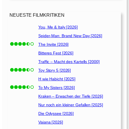
i
t
F
NEUESTE FILMKRITIKEN
B
I
You, Me & Italy [2026]
:
Spider-Man: Brand New Day [2026]
„
E
The Invite [2026]
i
Bitteres Fest [2026]
n
Traffic – Macht des Kartells [2000]
e
F
Toy Story 5 [2026]
r
H wie Habicht [2025]
a
To My Sisters [2026]
u
g
Kraken – Erwachen der Tiefe [2026]
e
Nur noch ein kleiner Gefallen [2025]
h
Die Odyssee [2026]
t
d
Vaiana [2026]
u