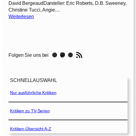
David BergeaudDarsteller: Eric Roberts, D.B. Sweeney,
Christine Tucci, Angie…
:
Weiterlesen
C
-
1
6
:
RSS-Feed
Instagram
Mastodon
Threads
Folgen Sie uns bei
S
p
e
z
SCHNELLAUSWAHL
i
a
Nur ausführliche Kritiken
l
e
i
Kritiken zu TV-Serien
n
h
Kritiken-Übersicht A-Z
e