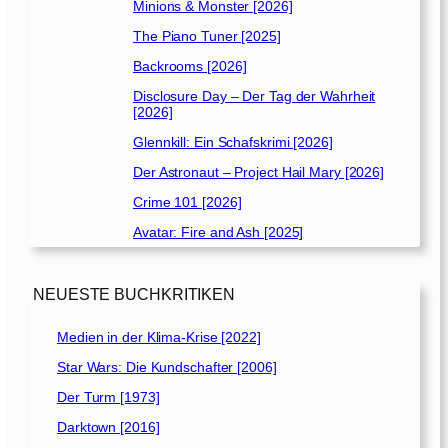
Minions & Monster [2026]
r
c
The Piano Tuner [2025]
h
Backrooms [2026]
d
Disclosure Day – Der Tag der Wahrheit
i
[2026]
e
Glennkill: Ein Schafskrimi [2026]
H
ö
Der Astronaut – Project Hail Mary [2026]
l
Crime 101 [2026]
l
Avatar: Fire and Ash [2025]
e
“
[
NEUESTE BUCHKRITIKEN
1
9
Medien in der Klima-Krise [2022]
9
7
Star Wars: Die Kundschafter [2006]
]
Der Turm [1973]
Darktown [2016]