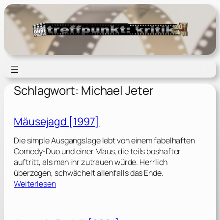
Zum
Inhalt
springen
Schlagwort:
Michael Jeter
Mäusejagd [1997]
Die simple Ausgangslage lebt von einem fabelhaften
Comedy-Duo und einer Maus, die teils boshafter
auftritt, als man ihr zutrauen würde. Herrlich
überzogen, schwächelt allenfalls das Ende.
:
Weiterlesen
M
ä
u