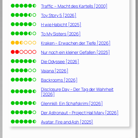
c
Traffic – Macht des Kartells [2000]
h
w
Toy Story 5 [2026]
e
H wie Habicht [2025]
r
To My Sisters [2026]
[
2
Kraken – Erwachen der Tiefe [2026]
0
Nur noch ein kleiner Gefallen [2025]
0
2
Die Odyssee [2026]
]
Vaiana [2026]
Backrooms [2026]
Disclosure Day – Der Tag der Wahrheit
[2026]
Glennkill: Ein Schafskrimi [2026]
Der Astronaut – Project Hail Mary [2026]
Avatar: Fire and Ash [2025]