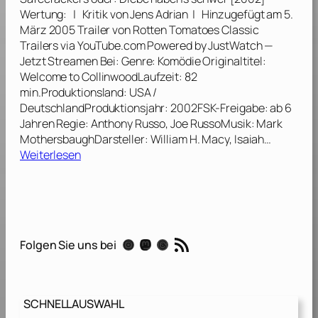
t
Wertung: | Kritik von Jens Adrian | Hinzugefügt am 5.
–
März 2005 Trailer von Rotten Tomatoes Classic
D
Trailers via YouTube.com Powered by JustWatch —
i
Jetzt Streamen Bei: Genre: Komödie Originaltitel:
e
Welcome to CollinwoodLaufzeit: 82
d
min.Produktionsland: USA /
u
DeutschlandProduktionsjahr: 2002FSK-Freigabe: ab 6
n
Jahren Regie: Anthony Russo, Joe RussoMusik: Mark
k
MothersbaughDarsteller: William H. Macy, Isaiah…
l
:
Weiterlesen
e
S
G
a
a
f
b
e
e
c
RSS-Feed
[
Instagram
Mastodon
Threads
Folgen Sie uns bei
r
2
a
0
c
0
k
0
SCHNELLAUSWAHL
e
]