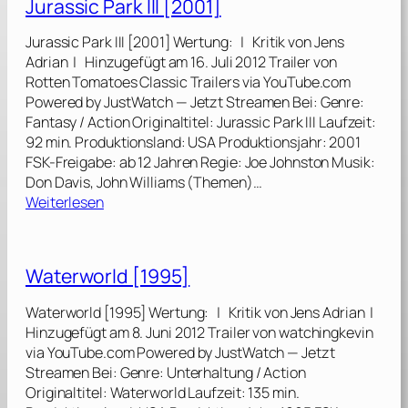
Jurassic Park III [2001]
s
e
Jurassic Park III [2001] Wertung: | Kritik von Jens
j
Adrian | Hinzugefügt am 16. Juli 2012 Trailer von
a
Rotten Tomatoes Classic Trailers via YouTube.com
g
Powered by JustWatch — Jetzt Streamen Bei: Genre:
d
Fantasy / Action Originaltitel: Jurassic Park III Laufzeit:
[
92 min. Produktionsland: USA Produktionsjahr: 2001
1
FSK-Freigabe: ab 12 Jahren Regie: Joe Johnston Musik:
9
Don Davis, John Williams (Themen)…
9
:
Weiterlesen
7
J
]
u
r
Waterworld [1995]
a
s
Waterworld [1995] Wertung: | Kritik von Jens Adrian |
s
Hinzugefügt am 8. Juni 2012 Trailer von watchingkevin
i
via YouTube.com Powered by JustWatch — Jetzt
c
Streamen Bei: Genre: Unterhaltung / Action
P
Originaltitel: Waterworld Laufzeit: 135 min.
a