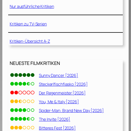
r
Nur ausführliche Kritiken
s
o
d
Kritiken zu TV-Serien
e
r
Kritiken-Übersicht A-Z
:
D
i
e
NEUESTE FILMKRITIKEN
b
e
Sunny Dancer [2026]
h
Steckerlfischfiasko [2026]
a
b
Der Regenmeister [2026]
e
You, Me & Italy [2026]
n
Spider-Man: Brand New Day [2026]
’
s
The Invite [2026]
s
Bitteres Fest [2026]