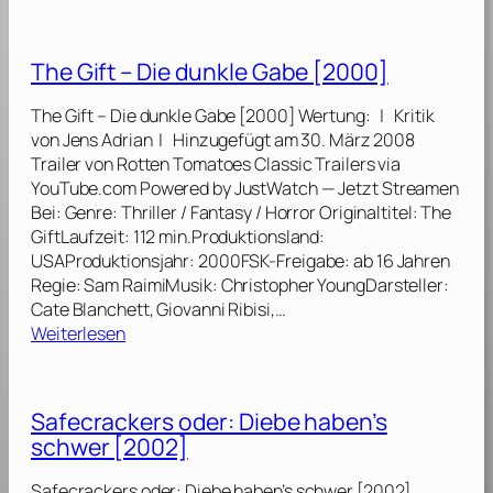
T
a
n
The Gift – Die dunkle Gabe [2000]
g
o
The Gift – Die dunkle Gabe [2000] Wertung: | Kritik
&
von Jens Adrian | Hinzugefügt am 30. März 2008
C
Trailer von Rotten Tomatoes Classic Trailers via
a
YouTube.com Powered by JustWatch — Jetzt Streamen
s
Bei: Genre: Thriller / Fantasy / Horror Originaltitel: The
h
GiftLaufzeit: 112 min.Produktionsland:
[
USAProduktionsjahr: 2000FSK-Freigabe: ab 16 Jahren
1
Regie: Sam RaimiMusik: Christopher YoungDarsteller:
9
Cate Blanchett, Giovanni Ribisi,…
8
:
Weiterlesen
9
T
]
h
e
Safecrackers oder: Diebe haben’s
G
schwer [2002]
i
f
Safecrackers oder: Diebe haben’s schwer [2002]