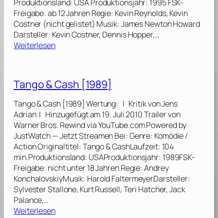
Produktionsland: USA Produktionsjahr: 1995 FSK-
r
Freigabe: ab 12 Jahren Regie: Kevin Reynolds, Kevin
k
Costner (nicht gelistet) Musik: James Newton Howard
I
Darsteller: Kevin Costner, Dennis Hopper,…
I
:
Weiterlesen
I
W
[
a
2
t
Tango & Cash [1989]
0
e
0
r
Tango & Cash [1989] Wertung: | Kritik von Jens
1
w
Adrian | Hinzugefügt am 19. Juli 2010 Trailer von
]
o
Warner Bros. Rewind via YouTube.com Powered by
r
JustWatch — Jetzt Streamen Bei: Genre: Komödie /
l
Action Originaltitel: Tango & CashLaufzeit: 104
d
min.Produktionsland: USAProduktionsjahr: 1989FSK-
[
Freigabe: nicht unter 18 Jahren Regie: Andrey
1
KonchalovskiyMusik: Harold FaltermeyerDarsteller:
9
Sylvester Stallone, Kurt Russell, Teri Hatcher, Jack
9
Palance,…
5
:
Weiterlesen
]