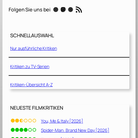
M
RSS-Feed
Instagram
Mastodon
Threads
Folgen Sie uns bei
e
r
c
y
SCHNELLAUSWAHL
[
2
Nur ausführliche Kritiken
0
1
9
Kritiken zu TV-Serien
]
Kritiken-Übersicht A-Z
NEUESTE FILMKRITIKEN
You, Me & Italy [2026]
Spider-Man: Brand New Day [2026]