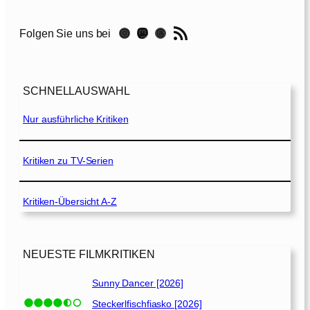
k
R
RSS-Feed
Instagram
Mastodon
Threads
Folgen Sie uns bei
y
a
n
:
SCHNELLAUSWAHL
S
t
Nur ausführliche Kritiken
a
f
f
Kritiken zu TV-Serien
e
l
Kritiken-Übersicht A-Z
3
[
2
NEUESTE FILMKRITIKEN
0
2
Sunny Dancer [2026]
2
Steckerlfischfiasko [2026]