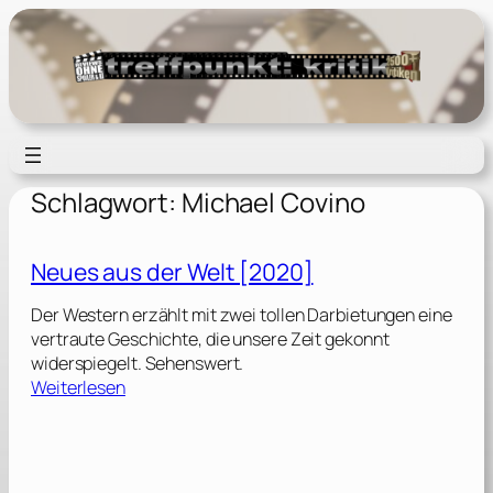
Zum
Inhalt
springen
Schlagwort:
Michael Covino
Neues aus der Welt [2020]
Der Western erzählt mit zwei tollen Darbietungen eine
vertraute Geschichte, die unsere Zeit gekonnt
widerspiegelt. Sehenswert.
:
Weiterlesen
N
e
u
e