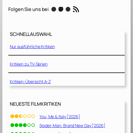
s
RSS-Feed
Instagram
Mastodon
Threads
Folgen Sie uns bei
a
u
s
d
SCHNELLAUSWAHL
e
r
Nur ausführliche Kritiken
W
e
l
Kritiken zu TV-Serien
t
[
Kritiken-Übersicht A-Z
2
0
2
0
NEUESTE FILMKRITIKEN
]
You, Me & Italy [2026]
Spider-Man: Brand New Day [2026]