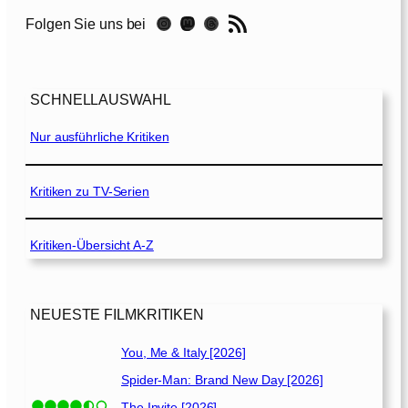
R
RSS-Feed
Instagram
Mastodon
Threads
Folgen Sie uns bei
a
i
n
[
SCHNELLAUSWAHL
1
9
Nur ausführliche Kritiken
9
8
]
Kritiken zu TV-Serien
Kritiken-Übersicht A-Z
NEUESTE FILMKRITIKEN
You, Me & Italy [2026]
Spider-Man: Brand New Day [2026]
The Invite [2026]