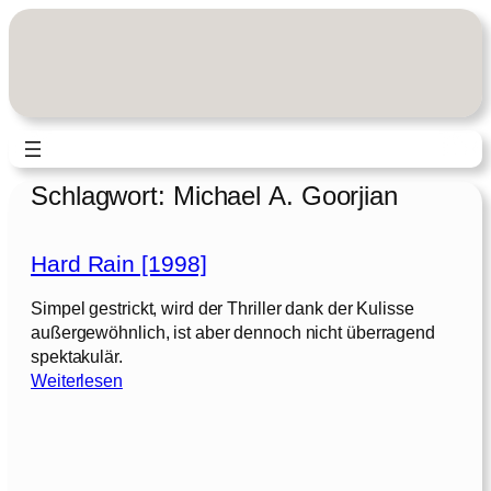
Zum
Inhalt
springen
Schlagwort:
Michael A. Goorjian
Hard Rain [1998]
Simpel gestrickt, wird der Thriller dank der Kulisse
außergewöhnlich, ist aber dennoch nicht überragend
spektakulär.
:
Weiterlesen
H
a
r
d