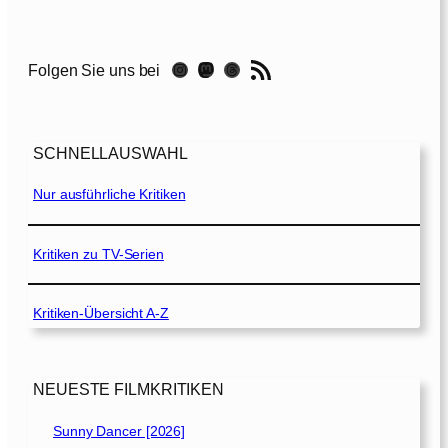
h
e
m
RSS-Feed
Instagram
Mastodon
Threads
Folgen Sie uns bei
i
a
n
R
SCHNELLAUSWAHL
h
a
Nur ausführliche Kritiken
p
s
o
Kritiken zu TV-Serien
d
y
Kritiken-Übersicht A-Z
[
2
0
1
NEUESTE FILMKRITIKEN
8
]
Sunny Dancer [2026]