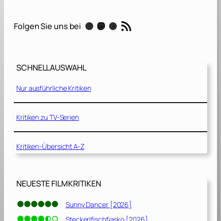
o
r
RSS-Feed
Instagram
Mastodon
Threads
Folgen Sie uns bei
y
[
2
0
SCHNELLAUSWAHL
2
3
Nur ausführliche Kritiken
]
Kritiken zu TV-Serien
Kritiken-Übersicht A-Z
NEUESTE FILMKRITIKEN
Sunny Dancer [2026]
Steckerlfischfiasko [2026]