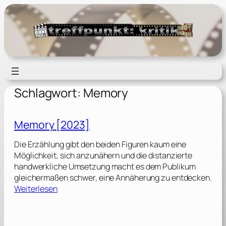
Zum
Inhalt
springen
Schlagwort:
Memory
Memory [2023]
Die Erzählung gibt den beiden Figuren kaum eine
Möglichkeit, sich anzunähern und die distanzierte
handwerkliche Umsetzung macht es dem Publikum
gleichermaßen schwer, eine Annäherung zu entdecken.
:
Weiterlesen
M
e
m