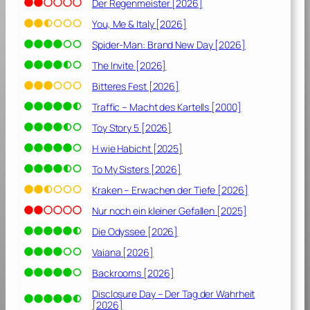
2
Der Regenmeister [2026]
0
You, Me & Italy [2026]
2
Spider-Man: Brand New Day [2026]
0
]
The Invite [2026]
Bitteres Fest [2026]
Traffic – Macht des Kartells [2000]
Toy Story 5 [2026]
H wie Habicht [2025]
To My Sisters [2026]
Kraken – Erwachen der Tiefe [2026]
Nur noch ein kleiner Gefallen [2025]
Die Odyssee [2026]
Vaiana [2026]
Backrooms [2026]
Disclosure Day – Der Tag der Wahrheit
[2026]