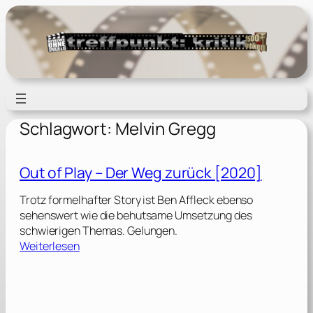
Zum
Inhalt
springen
Schlagwort:
Melvin Gregg
Out of Play – Der Weg zurück [2020]
Trotz formelhafter Story ist Ben Affleck ebenso
sehenswert wie die behutsame Umsetzung des
schwierigen Themas. Gelungen.
:
Weiterlesen
O
u
t
o