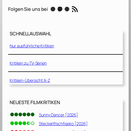
f
RSS-Feed
Instagram
Mastodon
Threads
Folgen Sie uns bei
P
l
a
y
SCHNELLAUSWAHL
–
Nur ausführliche Kritiken
D
e
r
Kritiken zu TV-Serien
W
e
Kritiken-Übersicht A-Z
g
z
u
r
NEUESTE FILMKRITIKEN
ü
c
Sunny Dancer [2026]
k
Steckerlfischfiasko [2026]
[