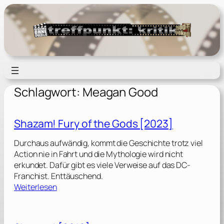
Zum
Inhalt
springen
Schlagwort:
Meagan Good
Shazam! Fury of the Gods [2023]
Durchaus aufwändig, kommt die Geschichte trotz viel
Action nie in Fahrt und die Mythologie wird nicht
erkundet. Dafür gibt es viele Verweise auf das DC-
Franchist. Enttäuschend.
:
Weiterlesen
S
h
a