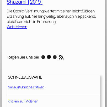
Shazam! [2019]
z
a
Die Comic-Verfilmung wartet mit einer leichtfüßigen
m
Erzählung auf. Nie langweilig, aber auch nie packend,
!
bleibt das nicht in Erinnerung.
F
:
Weiterlesen
u
S
r
h
y
a
o
z
f
a
RSS-Feed
t
Instagram
Mastodon
Threads
Folgen Sie uns bei
m
h
!
e
[
G
2
o
SCHNELLAUSWAHL
0
d
1
s
Nur ausführliche Kritiken
9
[
]
2
Kritiken zu TV-Serien
0