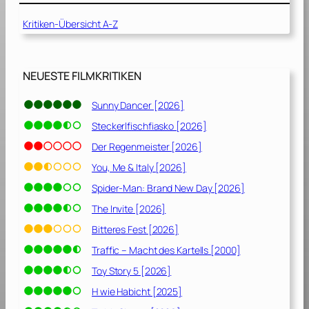
2
3
Kritiken-Übersicht A-Z
]
NEUESTE FILMKRITIKEN
Sunny Dancer [2026]
Steckerlfischfiasko [2026]
Der Regenmeister [2026]
You, Me & Italy [2026]
Spider-Man: Brand New Day [2026]
The Invite [2026]
Bitteres Fest [2026]
Traffic – Macht des Kartells [2000]
Toy Story 5 [2026]
H wie Habicht [2025]