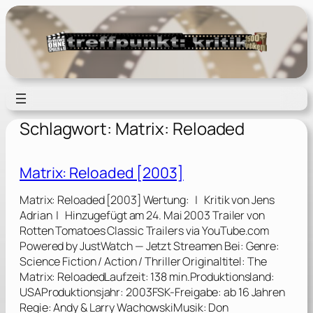
Zum
Inhalt
springen
Schlagwort:
Matrix: Reloaded
Matrix: Reloaded [2003]
Matrix: Reloaded [2003] Wertung: | Kritik von Jens
Adrian | Hinzugefügt am 24. Mai 2003 Trailer von
Rotten Tomatoes Classic Trailers via YouTube.com
Powered by JustWatch — Jetzt Streamen Bei: Genre:
Science Fiction / Action / Thriller Originaltitel: The
Matrix: ReloadedLaufzeit: 138 min.Produktionsland:
USAProduktionsjahr: 2003FSK-Freigabe: ab 16 Jahren
Regie: Andy & Larry WachowskiMusik: Don