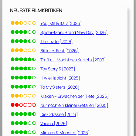
0
3
NEUESTE FILMKRITIKEN
]
You, Me & Italy [2026]
Spider-Man: Brand New Day [2026]
The Invite [2026]
Bitteres Fest [2026]
Traffic – Macht des Kartells [2000]
Toy Story 5 [2026]
H wie Habicht [2025]
To My Sisters [2026]
Kraken – Erwachen der Tiefe [2026]
Nur noch ein kleiner Gefallen [2025]
Die Odyssee [2026]
Vaiana [2026]
Minions & Monster [2026]