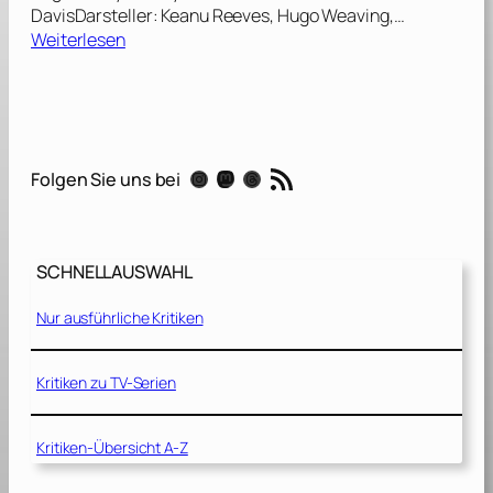
DavisDarsteller: Keanu Reeves, Hugo Weaving,…
:
Weiterlesen
M
a
t
r
i
RSS-Feed
Instagram
Mastodon
Threads
Folgen Sie uns bei
x
:
R
e
SCHNELLAUSWAHL
l
o
Nur ausführliche Kritiken
a
d
e
Kritiken zu TV-Serien
d
[
Kritiken-Übersicht A-Z
2
0