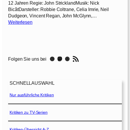
12 Jahren Regie: John StricklandMusik: Nick
BicâtDarsteller: Robbie Coltrane, Celia Imrie, Neil
Dudgeon, Vincent Regan, John McGlynn,…
:
Weiterlesen
J
a
c
k
L
RSS-Feed
Instagram
Mastodon
Threads
Folgen Sie uns bei
e
n
n
o
SCHNELLAUSWAHL
x
–
Nur ausführliche Kritiken
E
i
n
Kritiken zu TV-Serien
e
r
Kritiken-Übersicht A-Z