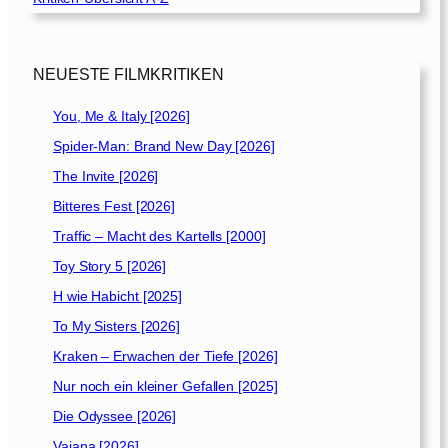
z
i
e
h
NEUESTE FILMKRITIKEN
t
d
You, Me & Italy [2026]
i
Spider-Man: Brand New Day [2026]
e
F
The Invite [2026]
ä
Bitteres Fest [2026]
d
Traffic – Macht des Kartells [2000]
e
n
Toy Story 5 [2026]
[
H wie Habicht [2025]
2
To My Sisters [2026]
0
0
Kraken – Erwachen der Tiefe [2026]
3
Nur noch ein kleiner Gefallen [2025]
]
Die Odyssee [2026]
Vaiana [2026]